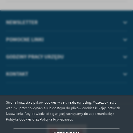
NEWSLETTER
POMOCNE LINKI
GODZINY PRACY URZĘDU
KONTAKT
Strona korzysta z plików cookies w celu realizacji usług. Możesz określić
warunki przechowywania lub dostępu do plików cookies klikając przycisk
Ustawienia. Aby dowiedzieć się więcej zachęcamy do zapoznania się z
Odwiedzin: 23894
Polityką Cookies oraz Polityką Prywatności.
ZAPISZ WYBRANE